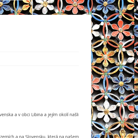
nska a v obci Libina a jejím okolí našli
h zemích a na Slovensku, která na našem