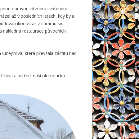
pnou opravou interiéru i exteriéru.
ázel až v posledních letech, kdy byla
abudován ikonostas z chrámu sv.
na nákladná restaurace původních
 Cinegrova, která převzala záštitu nad
 Libina a ústředí naší olomoucko-