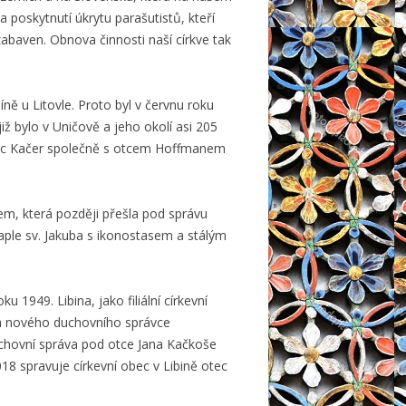
 poskytnutí úkrytu parašutistů, kteří
zabaven. Obnova činnosti naší církve tak
ě u Litovle. Proto byl v červnu roku
již bylo v Uničově a jeho okolí asi 205
otec Kačer společně s otcem Hoffmanem
kem, která později přešla pod správu
aple sv. Jakuba s ikonostasem a stálým
1949. Libina, jako filiální církevní
na nového duchovního správce
uchovní správa pod otce Jana Kačkoše
18 spravuje církevní obec v Libině otec