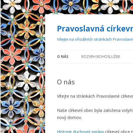
Pravoslavná církevn
Vítejte na oficiálních stránkách Pravoslavn
O NÁS
ROZVRH BOHOSLUŽEB
O nás
Vítejte na stránkách Pravoslavné církevn
Naše církevní obec byla založena volyňsk
nový domov.
Historie duchovní správy
církevní obce 