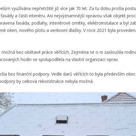
lům využívána nepřetržitě již více jak 70 let. Za tu dobu prošla postu
asády a části interiéru. Asi nejvýznamnější opravou však objekt proch
ravena fasáda, podlahy, interiérové omítky, elektroinstalace a byl z
ně oken, nového plotu a venkovní dlažby. V roce 2021 byla provede
 možná bez obětavé práce věřících. Zejména se o ni zasloužila rodina
covaných hodin se spolupodílela na vlastní organizaci oprav.
la bez finanční podpory. Vedle darů věřících to byla především obec
ní podpory by celková rekonstrukce nebyla možná.