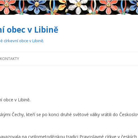
í obec v Libině
é církevní obce v Libině.
Přejít
k
KONTAKTY
obsahu
webu
í obce v Libině.
ými Čechy, kteří se po konci druhé světové války vrátili do Českoslove
navazovala na cyrilometodějskou tradici Pravoslavné církve v českýc