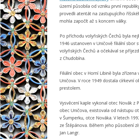
území působila od vzniku první republik
provedli atentát na zastupujícího říšsk
mohla započít až s koncem války.
Po příchodu volyňských Čechů byla nejb
1946 ustanoven v Uničově filiální sbor s
volyňských Čechů a očekával se příjez
z Chudobína.
Filiální obec v Horní Libině byla zříze
Uničova. V roce 1949 dostala církevní 
prestolem.
Vysvěcení kaple vykonal otec Novák z Pr
obec Uničova, existovala od nástupu o
v Šumperku, otce Nováka. V letech 1992
ze Štěpánova. Během jeho působení získa
Jan Langr.