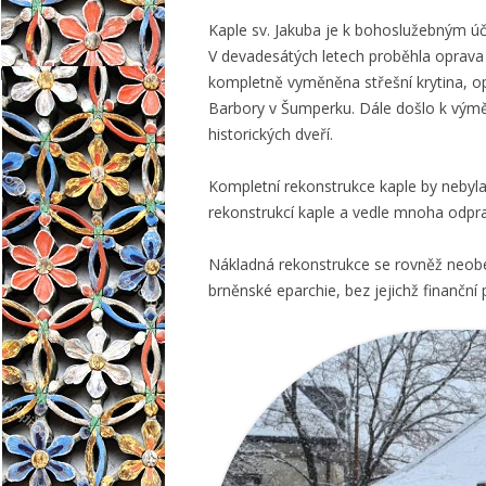
Kaple sv. Jakuba je k bohoslužebným úče
V devadesátých letech proběhla oprava f
kompletně vyměněna střešní krytina, op
Barbory v Šumperku. Dále došlo k výmě
historických dveří.
Kompletní rekonstrukce kaple by nebyla
rekonstrukcí kaple a vedle mnoha odpra
Nákladná rekonstrukce se rovněž neobeš
brněnské eparchie, bez jejichž finanč