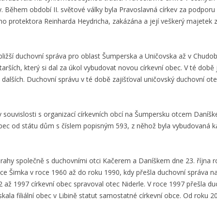
y. Během období II. světové války byla Pravoslavná církev za podporu a
ého protektora Reinharda Heydricha, zakázána a její veškerý majetek 
ližší duchovní správa pro oblast Šumperska a Uničovska až v Chudobín
tarších, který si dal za úkol vybudovat novou církevní obec. V té době 
d dalších. Duchovní správu v té době zajišťoval uničovský duchovní 
na v souvislosti s organizací církevních obcí na Šumpersku otcem Daníš
obec od státu dům s číslem popisným 593, z něhož byla vybudovaná k
ahy společně s duchovními otci Kačerem a Daníškem dne 23. října roku 
tce Šimka v roce 1960 až do roku 1990, kdy přešla duchovní správa 
 až 1997 církevní obec spravoval otec Niderle. V roce 1997 přešla d
la filiální obec v Libině statut samostatné církevní obce. Od roku 20